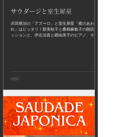
サウダージと室生犀星
沢田穣治の「アズーロ」と室生犀星「蜜のあわ
れ」はピッタリ！新美桂子と桑鶴麻氣子の朗読セ
ッションと、伊左治直と廻由美子のピアノ、それ
に沢田穣治のコントラバスが加わります。