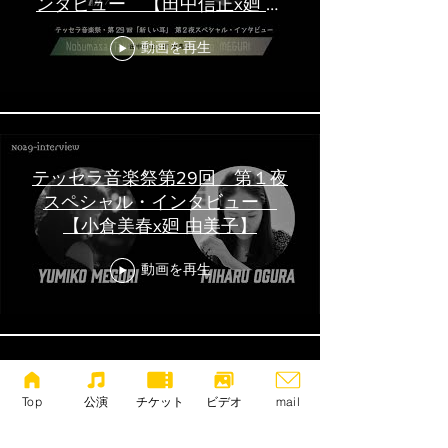
ンタビュー 【田中信正x廻 由
美子】
動画を再生
テッセラ音楽祭第29回 第１夜
スペシャル・インタビュー
【小倉美春x廻 由美子】
動画を再生
Top
公演
チケット
ビデオ
mail
高橋悠治x波多野睦美 音声イ
ンタビュー by廻 由美子