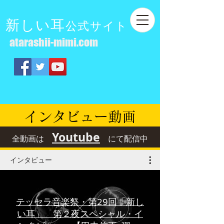
新しい耳
公式サイト
atarashii-mimi.com
​インタビュー動画
Youtube
全動画は
にて配信中
インタビュー
テッセラ音楽祭・第29回「新し
い耳」 第２夜スペシャル・イ