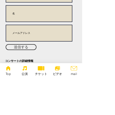
送信する
コンサートの詳細情報
出演者情報
公演内容についての深掘り記事
トークやインタビュー動画
Top
公演
チケット
ビデオ
mail
など、
充実の記事が楽しめます！
アドレス変更や退会については、
お問い合わせフォームにてご対応させて頂きます。
copyright 新しい耳, all rights reserved.