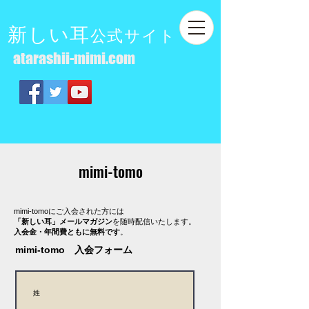
新しい耳
公式サイト
atarashii-mimi.com
mimi-tomo
mimi-tomoにご入会された方には
「新しい耳」メールマガジン
を随時配信いたします。
入会金・年間費ともに無料です
。
mimi-tomo 入会フォーム