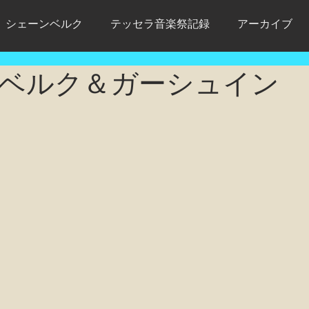
シェーンベルク
テッセラ音楽祭記録
アーカイブ
ベルク＆ガーシュイン
画あり
初演の記録
Schoenberg
モダン・タイム