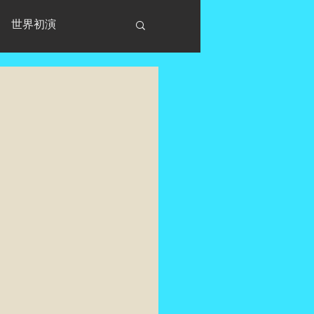
世界初演
ス