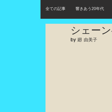
全ての記事
響きあう20年代
シェーン
日本初演
改定初演
動
by 廻 由美子