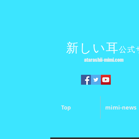
新しい耳
公式
atarashii-mimi.com
Top
mimi-news