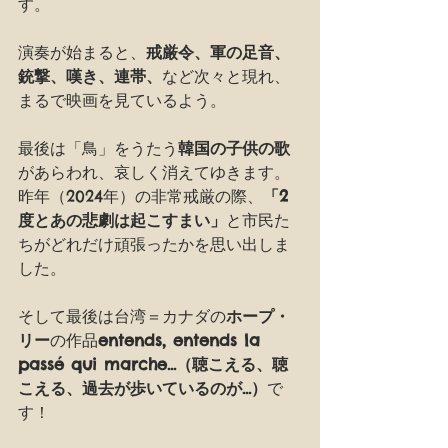
す。
演奏が始まると、
戒厳令、軍の足音、
銃撃、嘆き、連帯、
など次々と現れ、
まるで映画を見ているよう。
最後は「鳥」をうたう
韓国の子供の歌
があらわれ、哀しく消えてゆきます。
昨年（2024年）の非常戒厳の際、
「2
度とあの悲劇は起こすまい」
と市民た
ちがどれだけ頑張ったかを思い出しま
した。
そして最後は台湾＝カナダの
ホープ・
リー
の作品
entends, entends la 
passé qui marche...（聴こえる、聴
こえる、過去が歩いているのが...）
で
す！