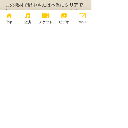
この機材で野中さんは本当に
クリアで
美しく、深く、奥行きがあり、身体に
響く
という音を出すのです。
Top
公演
チケット
ビデオ
mail
この作品演奏に際し、曺佳愛さんは直
接カナダに住む
ホープ・リー
さんとや
りとりをすることができました。
曺「この作品は、万里の長城の建設の
ため強制的に連行された夫が帰ってこ
ないので、妻が現場まで訪ねて行った
ら夫はもう死んで壁の中に埋められて
いた。彼女があまりに泣くので壁が崩
れで夫の骨が現れる、という伝説にイ
ンスパイアされたものです。」
「作品はその伝説を元に、もっと宇宙
的なものとなっています。権力の横暴