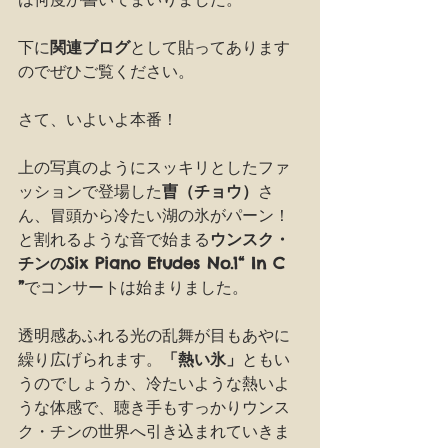
下に
関連ブログ
として貼ってあります
のでぜひご覧ください。
さて、いよいよ本番！
上の写真のようにスッキリとしたファ
ッションで登場した
曺（チョウ）
さ
ん、冒頭から冷たい湖の氷がパーン！
と割れるような音で始まる
ウンスク・
チンのSix Piano Etudes No.1“ In C 
”
でコンサートは始まりました。
透明感あふれる光の乱舞が目もあやに
繰り広げられます。
「熱い氷」
ともい
うのでしょうか、冷たいような熱いよ
うな体感で、聴き手もすっかりウンス
ク・チンの世界へ引き込まれていきま