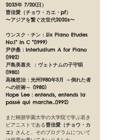
2025年 7/20(日）
曺佳愛（チョウ・カエ・pf）
〜アジアを繋ぐ次世代2020s〜
ウンスク・チン：Six Piano Etudes 
No.1“ In C ”(1999)
尹伊桑：Interludium A for Piano 
(1982)
戸島美喜夫 ：ヴェトナムの子守唄 
(1980)
高橋悠治：光州1980年5月 ～倒れた者
への祈祷～ (1980)
Hope Lee：entends, entends la 
passé qui marche...(1992)
まだ桐朋学園大学の大学院で学ぶ若き
ピアニストである
曺佳愛（チョウ・カ
エ）
さんと、そのプログラムについて
は何度か書いてまいりました。