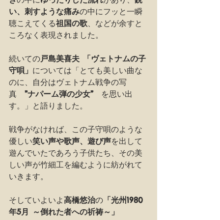
い、刺すような痛み
の中にフッと一瞬
聴こえてくる
祖国の歌
、などが余すと
ころなく表現されました。
続いての
戸島美喜夫 「ヴェトナムの子
守唄」
については「とても美しい曲な
のに、自分はヴェトナム戦争の写
真　
”ナパーム弾の少女”
　を思い出
す。」と語りました。
戦争がなければ、この子守唄のような
優しい
笑い声や歌声、遊び声
を出して
遊んでいたであろう子供たち、その美
しい声が竹細工を編むように紡がれて
いきます。
そしていよいよ
高橋悠治
の
「光州1980
年5月 ～倒れた者への祈祷～」