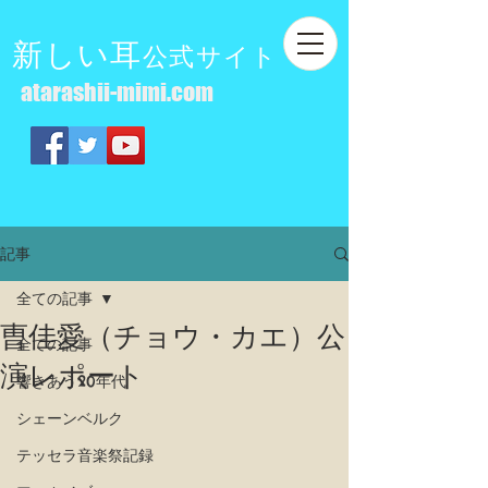
新しい耳
公式サイト
atarashii-mimi.com
記事
全ての記事
曺佳愛（チョウ・カエ）公
全ての記事
演レポート
響きあう20年代
シェーンベルク
テッセラ音楽祭記録