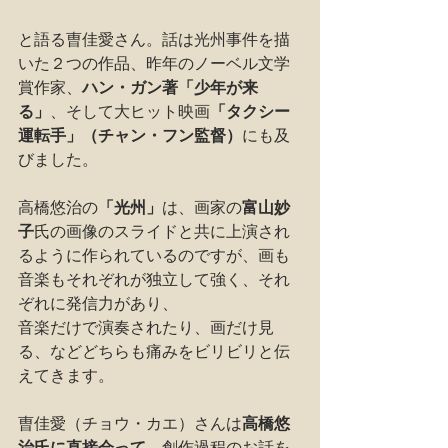
と語る曺佳愛さん。話は光州事件を描
いた２つの作品、昨年のノーベル文学
賞作家、
ハン・ガン著「少年が来
る」
、そして大ヒット映画
「タクシー
運転手」（チャン・フン監督）
にも及
びました。
高橋悠治の
「光州」
は、画家の
富山妙
子
氏の画像のスライドと共に上演され
るように作られているのですが、画も
音楽もそれぞれが独立して強く、それ
ぞれに発信力があり、
音楽だけで演奏されたり、画だけ見
る、などどちらも痛みをビリビリと伝
えてきます。
曺佳愛（チョウ・カエ）さんは
高橋悠
治氏に直接会って
、創作過程のお話を