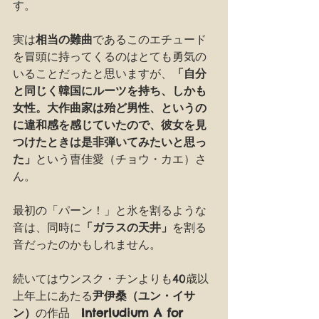
す。
実は
相当の難曲
であるこのエチュード
を冒頭に持ってくるのはとても勇気の
いることだったと思いますが、
「自分
と同じく韓国にルーツを持ち、しかも
女性。大作曲家は殆ど男性、というの
に違和感を感じていたので、彼女を見
つけたときは是非弾いてみたいと思っ
た」
という曺佳愛（チョウ・カエ）さ
ん。
最初の「パーン！」と氷を割るような
音は、同時に
「ガラスの天井」
を割る
音だったのかもしれません。
続いてはウンスク・チンよりも40歳以
上年上にあたる
尹伊桑（ユン・イサ
ン）
の作品　
Interludium A for 