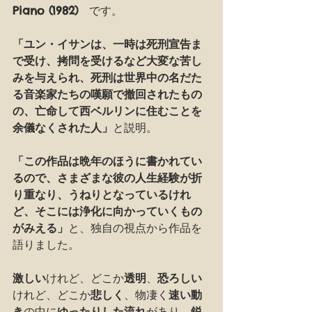
Piano (1982)　
です。
「ユン・イサンは、一時は死刑宣告ま
で受け、拷問を受けるなど大変な苦し
みを与えられ、死刑は世界中の名だた
る音楽家たちの嘆願で撤回されたもの
の、亡命して西ベルリンに住むことを
余儀なくされた人」
と説明。
「この作品は晩年のほうに書かれてい
るので、さまざまな彼の人生経験が折
り重なり、うねりとなっているけれ
ど、そこには浄化に向かっていくもの
がみえる」
と、独自の視点から作品を
語りました。
激しい
けれど、どこか
透明
、
恐ろしい
けれど、どこか
悲しく
、物凄く
速い動
き
の中に
ゆったりした流れ
があり、
鋭