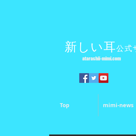
新しい耳
公式
atarashii-mimi.com
Top
mimi-news