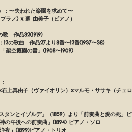
日（日）：〜失われた楽園を求めて〜　
プラノ) x 廻 由美子（ピアノ）
　作品32(1919)
2の歌曲　作品27より8番〜12番(1937〜38)
架空庭園の書」(1908〜1909)
）：
x石上真由子（ヴァイオリン）xマルモ・ササキ（チェロ
リスタンとイゾルデ」（1859）より「前奏曲と愛の死」
神の午後への前奏曲」(1894) ピアノ・ソロ
浄夜」(1899)ピアノ・トリオ