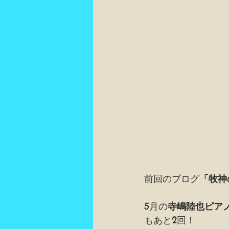
前回のブログ
「牧神
5月の
寺嶋陸也ピア
もあと2回！