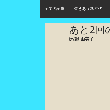
全ての記事
響きあう20年代
あと2回
日本初演
改定初演
動
by
廻 由美子