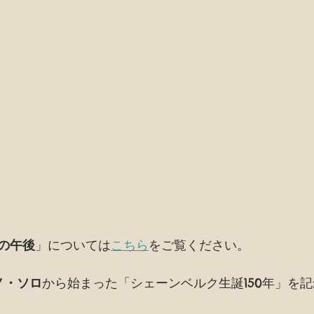
の午後
」については
こちら
をご覧ください。
ノ・ソロ
から始まった「シェーンベルク生誕150年」を