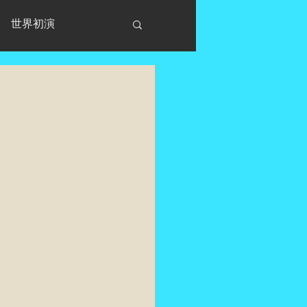
世界初演
ス