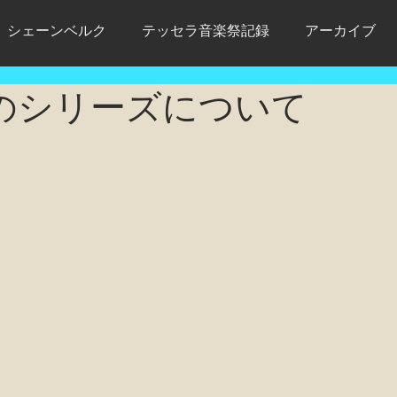
シェーンベルク
テッセラ音楽祭記録
アーカイブ
のシリーズについて
画あり
初演の記録
Schoenberg
モダン・タイム