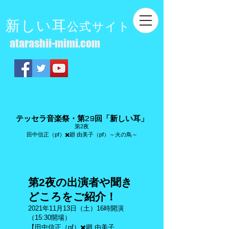
新しい耳
公式サイト
atarashii-mimi.com
29
テッセラ音楽祭・第
回「新しい耳」
第2夜
田中信正（pf）✖️廻 由美子（pf）～火の鳥～
第2夜の出演者や聞き
どころをご紹介！
2021年11月13日（土）16時開演
（15:30開場）
【田中信正（pf）✖️廻 由美子