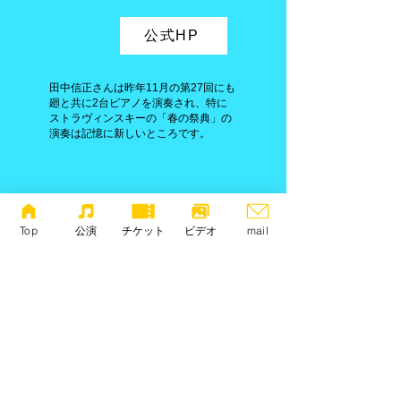
公式HP
田中信正さんは昨年11月の第27回にも
廻と共に2台ピアノを演奏され、特に
ストラヴィンスキーの「春の祭典」の
演奏は記憶に新しいところです。
Top
公演
チケット
ビデオ
mail
また、廻 由美子はソロでもストラヴィンス
キー作品によるC D「火の鳥」をリリース
しています！コンサートの前にお聴きいた
だくと、また面白味が増すのではないでし
ょうか。