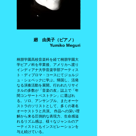
廻 由美子（ピアノ）
Yumiko Meguri
桐朋学園高校音楽科を経て桐朋学園大
学ピアノ科を卒業後、アメリカへ渡り
インディアナ大学音楽学部アーティス
ト・ディプロマ・コースにてジョルジ
ュ・シェベックに学ぶ。帰国し、活発
なる演奏活動を展開。行われたリサイ
タルの多数が「音楽の友」誌上で「年
間コンサートベストテン」に選ばれ
る。ソロ、アンサンブル、またオーケ
ストラのソリストとして、多くの著名
オーケストラと共演。 作品への深い理
解から来る圧倒的な表現力、生命感溢
れるリズム感は、様々なジャンルのア
ーティストにもインスピレーションを
与え続けている。