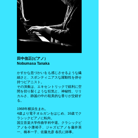
田中信正(ピアノ）
Nobumasa Tanaka
かすかな息づかいをも感じさせるような繊
細さと、スポンティニアスな躍動性を併せ
持つピアニスト。
その演奏は、エキセントリックで鋭利に空
間を切り裂くような狂気と、神秘性、リリ
カルさ、静謐の中の耽美的な香りが交錯す
る。
1968年横浜生まれ。
4歳より電子オルガンをはじめ、16歳でク
ラシックピアノに転向。
国立音楽大学作曲学科中退。クラシックピ
アノを小灘裕子、ジャズピアノを藤井英
一、橋本一子、佐藤允彦 各氏に師事。