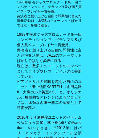
1993年横濱ジャズプロムナード第一回コ
ンペティションで、グランプリ及び個人賞
ベストプレイヤー賞受賞。
共演者と創り上げる自由で即興性に富んだ
演奏活動は、JAZZのフォーマットばかり
ではなく多岐に渡る。
1993年横濱ジャズプロムナード第一回
コンペティションで、グランプリ及び
個人賞ベストプレイヤー賞受賞。
共演者と創り上げる自由で即興性に富
んだ演奏活動は、JAZZのフォーマット
ばかりではなく多岐に渡る。
現在は、数多くのユニットのメンバー
としてライブやレコーディングに参加
している。
ピアノトリオの範疇を超えた自己のユ
ニット「田中信正KARTELL（山田晃路
b、大槻カルタ英宣ds)」 と、オリジナ
ルと独創的なアレンジによるソロピア
ノは、比類なき唯一無二の演奏として
評価が高い。
2010年より酒井俊ユニットのベトナム
公演に度々参加、林正樹(pf)とのPiano
duo「のぶまさき」で2012年にはパ
リ・アンカラ・イスタンブール公演