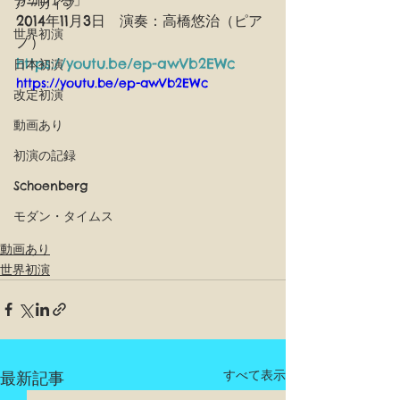
アーカイブ
2014年11月3日　演奏：高橋悠治（ピア
世界初演
ノ）
https://youtu.be/ep-awVb2EWc
日本初演
https://youtu.be/ep-awVb2EWc
改定初演
動画あり
初演の記録
Schoenberg
モダン・タイムス
動画あり
世界初演
すべて表示
最新記事