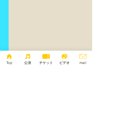
Top
公演
チケット
ビデオ
mail
コメント
ホープ・リー：
石島正博：「”Aria
コメントを追加…
「Imaginary Garden
violin and pian