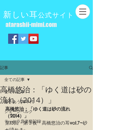
新しい耳
公式サイト
atarashii-mimi.com
記事
全ての記事
高橋悠治：「ゆく道は砂の
全ての記事
流れ（2014）」
響きあう20年代
高橋悠治：「ゆく道は砂の流れ
シェーンベルク
（2014）」
テッセラ音楽祭記録
第15回・第３夜「高橋悠治の耳vol.7~砂
が流れる」