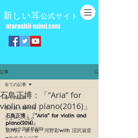
新しい耳
公式サイト
atarashii-mimi.com
記事
全ての記事
石島正博：「”Aria” for
全ての記事
violin and piano(2016)」
響きあう20年代
石島正博：「”Aria” for violin and 
シェーンベルク
piano(2016)」
テッセラ音楽祭記録
第19回・第１夜「河野彩with 沼沢淑音
~セクエンツア」　