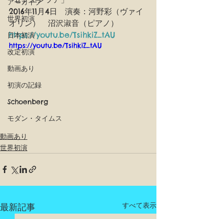
アーカイブ
2016年11月4日　演奏：河野彩（ヴァイ
世界初演
オリン）　沼沢淑音（ピアノ）
https://youtu.be/TsihkiZ_tAU
日本初演
https://youtu.be/TsihkiZ_tAU
改定初演
動画あり
初演の記録
Schoenberg
モダン・タイムス
動画あり
世界初演
すべて表示
最新記事