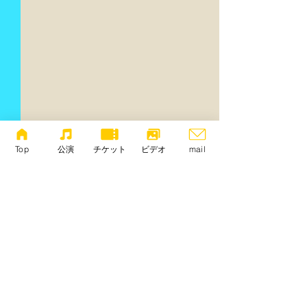
Top
公演
チケット
ビデオ
mail
コメント
ホープ・リー：
高橋悠治：「ゆ
コメントを追加…
「Imaginary Garden
の流れ（2014）