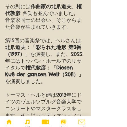
その列には
作曲家の北爪道夫、権
代敦彦 
各氏も並んでいました。
音楽家同士の出会い、そこからま
た音楽が生まれていきます。
第15回の音楽祭では、ヘルさんは
北爪道夫：「彩られた地形 第2番
（1997）」
を演奏し、また、2022
年にはトッパン・ホールでのリサ
イタルで
権代敦彦：「Diesen 
Kuß der ganzen Welt（2011）」
を演奏しました。
トーマス・ヘルと廻は2013年にド
イツのヴュルツブルグ音楽大学で
コンサートやマスタークラスをし
ます。そこはシュテファン・フッ
ソングが教えている大学でもあっ