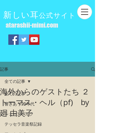
新しい耳
公式サイト
atarashii-mimi.com
記事
全ての記事
海外からのゲストたち ２
全ての記事
トーマス・ヘル（pf) by
響きあう20年代
廻 由美子
シェーンベルク
テッセラ音楽祭記録