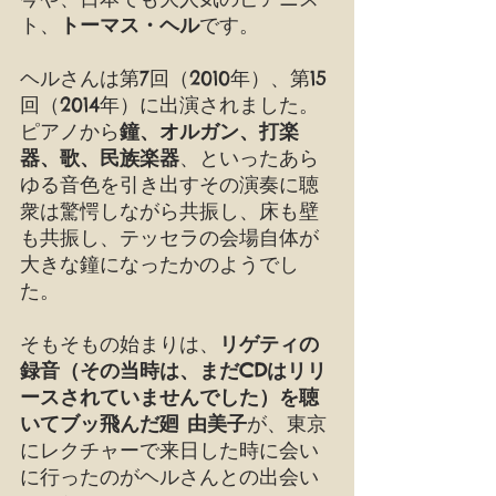
ト、
トーマス・ヘル
です。
ヘルさんは第7回（2010年）、第15
回（2014年）に出演されました。
ピアノから
鐘、オルガン、打楽
器、歌、民族楽器
、といったあら
ゆる音色を引き出すその演奏に聴
衆は驚愕しながら共振し、床も壁
も共振し、テッセラの会場自体が
大きな鐘になったかのようでし
た。
そもそもの始まりは、
リゲティの
録音（その当時は、まだCDはリリ
ースされていませんでした）を聴
いてブッ飛んだ廻 由美子
が、東京
にレクチャーで来日した時に会い
に行ったのがヘルさんとの出会い